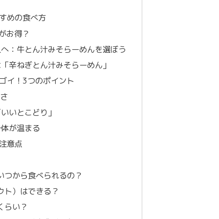
すめの食べ方
ちがお得？
人へ：牛とん汁みそらーめんを選ぼう
は「辛ねぎとん汁みそらーめん」
ゴイ！3つのポイント
安さ
「いいとこどり」
で体が温まる
注意点
はいつから食べられるの？
アウト）はできる？
くらい？