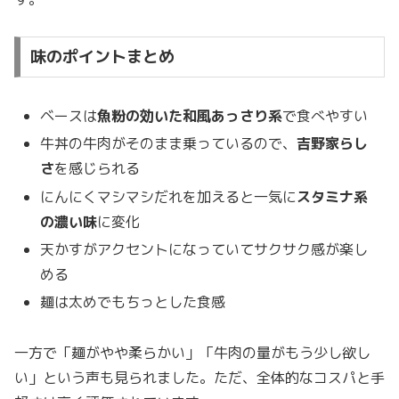
味のポイントまとめ
ベースは
魚粉の効いた和風あっさり系
で食べやすい
牛丼の牛肉がそのまま乗っているので、
吉野家らし
さ
を感じられる
にんにくマシマシだれを加えると一気に
スタミナ系
の濃い味
に変化
天かすがアクセントになっていてサクサク感が楽し
める
麺は太めでもちっとした食感
一方で「麺がやや柔らかい」「牛肉の量がもう少し欲し
い」という声も見られました。ただ、全体的なコスパと手