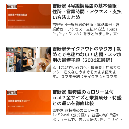
が、吉野家のこだわりの牛肉とデミグラ
吉野家 4号線梅島店の基本情報｜
吉野家
スソースが合わさった意外な一...
住所・営業時間・アクセス・支払
い方法まとめ
吉野家 4号線梅島の住所・電話番号・営
業時間・アクセス・支払い方法（Suica・
PayPay・クレカ）をまとめました。来店
前の確認にどうぞ。
吉野家テイクアウトのやり方｜初
吉野家
めてでも迷わない！店頭・スマホ
別の最短手順【2026年最新】
⚠️ 【急いでいる方へ・最重要】店頭カウ
ンター注文なら今すぐそのまま使えま
す。 スマホ予約（テイクアウトスマホ予
約）は注文から最短15〜20分後しか受け
取り時間を選べません。帰り道に立ち寄
る場合は、出発の15〜20分前に注文を完
吉野家 超特盛のカロリーは何
吉野家
了させてくだ...
kcal？全サイズと栄養成分・特盛
との違いを徹底比較
吉野家 超特盛のカロリーは
1,152kcal（公式値）。並盛の約1.8倍の
ボリュームで、肉は大盛の2倍。全サイズ
のカロリー・価格・栄養成分を一覧表で
比較解説します。