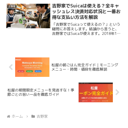
吉野家でSuicaは使える？全キャ
吉野家
ッシュレス決済対応状況と一番お
得な支払い方法を解説
「吉野家でSuicaって使えるの？」という
疑問にお答えします。結論から言うと、
吉野家ではSuicaが使えます。2018年12
月から全店舗で交通系電子マネーに対応
しています。支払い方法の全体像と一番
お得な決済方法もあわせて解説します。
吉野家で...
松屋の朝ごはん完全ガイド｜モーニング
メニュー・時間・値段を徹底解説
松屋の期間限定メニューを見逃すな！季
節ごとの旨い一品を徹底ガイド
ホーム
吉野家